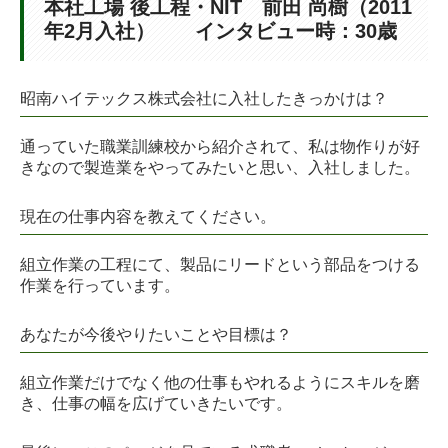
本社工場 後工程・NIT 前田 尚樹（2011
検査
年2月入社） インタビュー時：30歳
総務・事務
昭南ハイテックス株式会社に入社したきっかけは？
よくある質問
通っていた職業訓練校から紹介されて、私は物作りが好
社員インタビュー
きなので製造業をやってみたいと思い、入社しました。
SDGsへの取組
現在の仕事内容を教えてください。
健康経営への取組
組立作業の工程にて、製品にリードという部品をつける
健康経営戦略マップ
作業を行っています。
具体的な取り組み施策
あなたが今後やりたいことや目標は？
健康経営推進体制
組立作業だけでなく他の仕事もやれるようにスキルを磨
き、仕事の幅を広げていきたいです。
GLTD制度