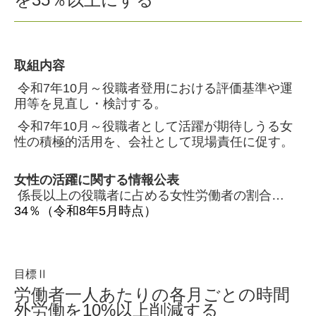
健康経営への取組
一般事業主行動計画
取組内容
お問い合わせ
令和7年10月～役職者登用における評価基準や運
プライバシーポリシー
用等を見直し・検討する。
令和7年10月～役職者として活躍が期待しうる女
性の積極的活用を、会社として現場責任に促す。
女性の活躍に関する情報公表
係長以上の役職者に占める女性労働者の割合…
34％
（令和8年5月時点）
目標Ⅱ
労働者一人あたりの各月ごとの時間
外労働を10%以上削減する