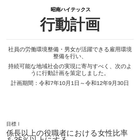
検査
昭南ハイテックス
行動計画
総務・事務
よくある質問
社員インタビュー
社員の労働環境整備・男女が活躍できる雇用環境
整備を行い、
SDGsへの取組
持続可能な地域社会の実現に寄与すべく、次のよ
うに行動計画を策定しました。
健康経営への取組
計画期間：令和7年10月1日～令和12年9月30日
健康経営戦略マップ
具体的な取り組み施策
健康経営推進体制
目標Ⅰ
GLTD制度
係長以上の役職者における女性比率
を35％以上にする