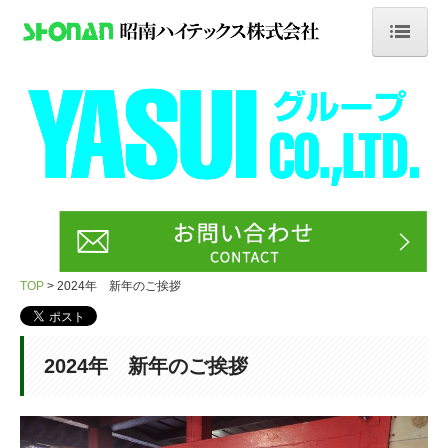
TOP
NEWS
会社案内
業務案内
採用情報
TOP
2024年 新年のご挨拶
新卒採用
中途採用
2024年 新年のご挨拶
正社員
セラミック研削加工オペレーター