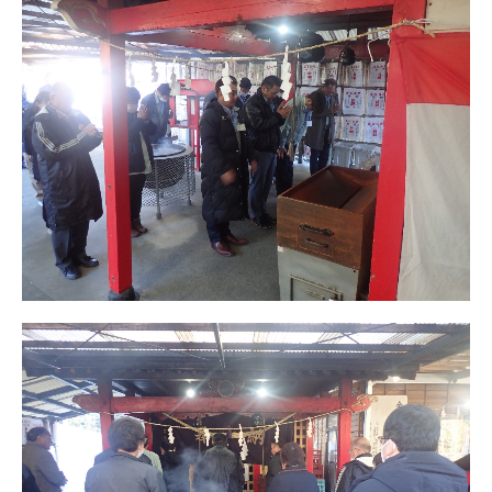
検査
総務・事務
よくある質問
社員インタビュー
SDGsへの取組
健康経営への取組
健康経営戦略マップ
具体的な取り組み施策
健康経営推進体制
GLTD制度