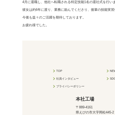
4月に退職し、他社へ転職される特定技能1名の退社式を行い
彼女は約6年に渡り、業務に励んでくださり、後輩の技能実習
今後も益々のご活躍を期待しております。
お疲れ様でした。
TOP
NE
社員インタビュー
SD
プライバシーポリシー
本社工場
〒889-41
県えびの市大字岡松4