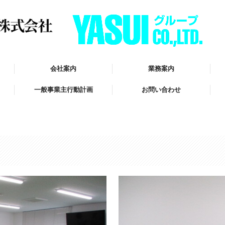
会社案内
業務案内
一般事業主行動計画
お問い合わせ
新
中
正
セ
検
総
よ