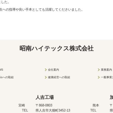
ました。
生への指導や良い手本としても活躍してくださいました。
昭南ハイテックス株式会社
WS
会社案内
業務案内
Gsへの取組
健康経営への取組
一般事業
人吉工場
61 宮崎
〒868-0803 熊本
45-2 TEL
県人吉市大畑町3452-13 TEL
県