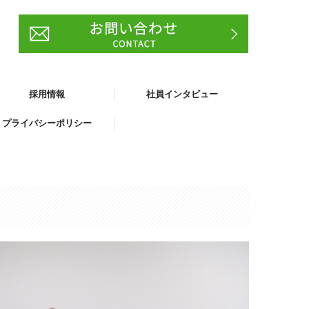
採用情報
社員インタビュー
プライバシーポリシー
卒採用
途採用
社員
ラミック研削加工オペレーター
査
務・事務
くある質問