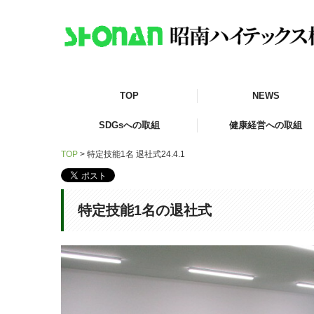
TOP
NEWS
SDGsへの取組
健康経営への取組
TOP
特定技能1名 退社式24.4.1
健康経営戦略マップ
具体的な取り組み施策
健康経営推進体制
GLTD制度
健康経営への取組
特定技能1名の退社式